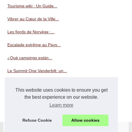
Tourisme.wiki : Un Guide...
Vibrer au Cœur de la Ville...
Les fjords de Norvège :...
Escalade extrême au Pays...
¿Qué campings están...
Le Summit One Vanderbilt: un...
Prendendo il timone dello...
This website uses cookies to ensure you get
Explorando las opciones de...
the best experience on our website.
Learn more
Faire du camping familial en...
Refuse Cookie
Allow cookies
© 2026
Pinede.eu
-
Plan nos articles
-
Cookies Policy
-
RSS