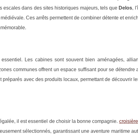
des escales dans des sites historiques majeurs, tels que
Delos
, l
lle médiévale. Ces arrêts permettent de combiner détente et enri
t mémorable.
st essentiel. Les cabines sont souvent bien aménagées, allia
 zones communes offrent un espace suffisant pour se détendre 
t préparés avec des produits locaux, permettant de découvrir l
égalée, il est essentiel de choisir la bonne compagnie.
croisièr
neusement sélectionnés, garantissant une aventure maritime au