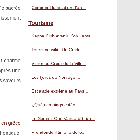
Comment la location d'un...
'île sacrée
chissement
Tourisme
Kappa Club Avani+ Koh Lanta...
Tourisme.wiki : Un Guide...
nt charme
Vibrer au Cœur de la Ville...
après une
Les fjords de Norvège :...
es saveurs
Escalade extrême au Pays...
¿Qué campings están...
Le Summit One Vanderbilt: un...
e en grêce
Prendendo il timone dello...
thentique.