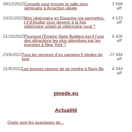
08/12/2022
Conseils pour trouver la salle pour
3 568
séminaire à Arcachon idéale
aff.
10/11/2022
Mon vétérinaire en Espagne me permettra-
4 533
t-il d'étudier pour devenir à la fois
aff.
vétérinaire urbain et vétérinaire rural ?
21/10/2022
Pourquoi l'Empire State Building est-il l'une
5 426
des attractions les plus attendues par les
aff.
touristes à New York ?
23/9/2022
Tous les services d'un camping 5 étoiles de
27 594
luxe
aff.
21/8/2022
Les bonnes raisons de se rendre à Nosy Be
4 344
aff.
pinede.eu
Actualité
Quels sont les avantages de...