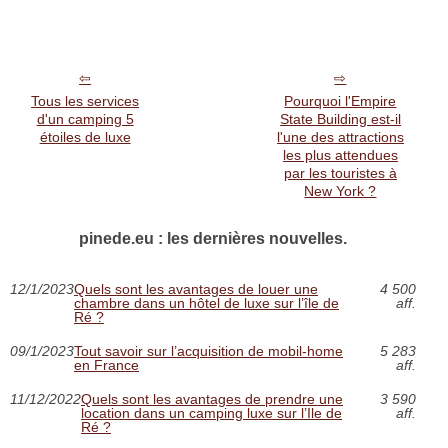
Tous les services
Pourquoi l'Empire
d'un camping 5
State Building est-il
étoiles de luxe
l'une des attractions
les plus attendues
par les touristes à
New York ?
pinede.eu : les dernières nouvelles.
12/1/2023
Quels sont les avantages de louer une
4 500
chambre dans un hôtel de luxe sur l’île de
aff.
Ré ?
09/1/2023
Tout savoir sur l’acquisition de mobil-home
5 283
en France
aff.
11/12/2022
Quels sont les avantages de prendre une
3 590
location dans un camping luxe sur l’Ile de
aff.
Ré ?