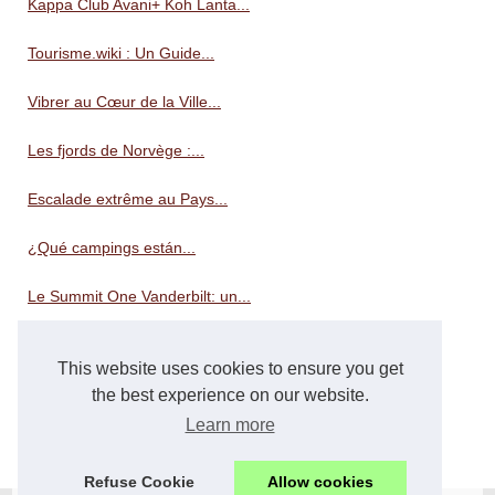
Kappa Club Avani+ Koh Lanta...
Tourisme.wiki : Un Guide...
Vibrer au Cœur de la Ville...
Les fjords de Norvège :...
Escalade extrême au Pays...
¿Qué campings están...
Le Summit One Vanderbilt: un...
Prendendo il timone dello...
This website uses cookies to ensure you get
Explorando las opciones de...
the best experience on our website.
Learn more
Faire du camping familial en...
Refuse Cookie
Allow cookies